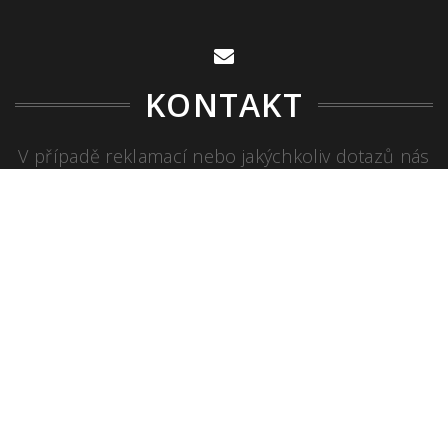
KONTAKT
V případě reklamací nebo jakýchkoliv dotazů nás
neváhejte kontaktovat.
MICHAL FRIDRICH
+420 608 484 360
info@zonglovatka.cz
[contact-form-7 id="5" title="Contact form 1"]