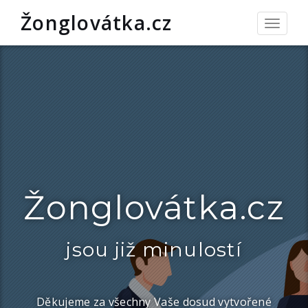
Žonglovátka.cz
Toggle
navigat
Žonglovátka.cz
jsou již minulostí
Děkujeme za všechny Vaše dosud vytvořené